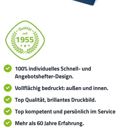
iba 
Pro
Pro
Qual
100% individuelles Schnell- und
Angebotshefter-Design.
Serv
Vollflächig bedruckt: außen und innen.
meh
Top Qualität, brillantes Druckbild.
Top kompetent und persönlich im Service
Mehr als 60 Jahre Erfahrung.