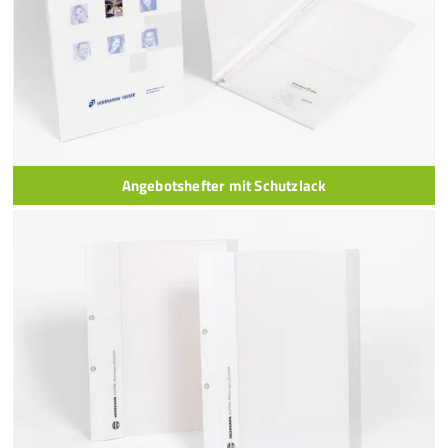
Angebotshefter mit Schutzlack