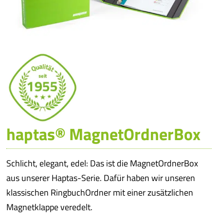
iba 
Pro
Pro
Qual
haptas® MagnetOrdnerBox
Serv
meh
Schlicht, elegant, edel: Das ist die MagnetOrdnerBox
aus unserer Haptas-Serie. Dafür haben wir unseren
klassischen RingbuchOrdner mit einer zusätzlichen
Magnetklappe veredelt.