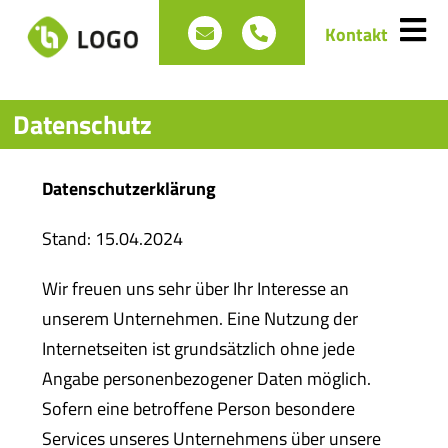
Zum
hallo.logo@iba-hartmann.de
+49 (0)821 79 40 9-0
Kontakt
Tog
Inhalt
springen
Suche
Nav
nach:
Datenschutz
Datenschutzerklärung
Ordnen
Stand: 15.04.2024
Wir freuen uns sehr über Ihr Interesse an
Präsentieren
unserem Unternehmen. Eine Nutzung der
Internetseiten ist grundsätzlich ohne jede
Verpacken
Angabe personenbezogener Daten möglich.
Sofern eine betroffene Person besondere
Best of P.
Services unseres Unternehmens über unsere