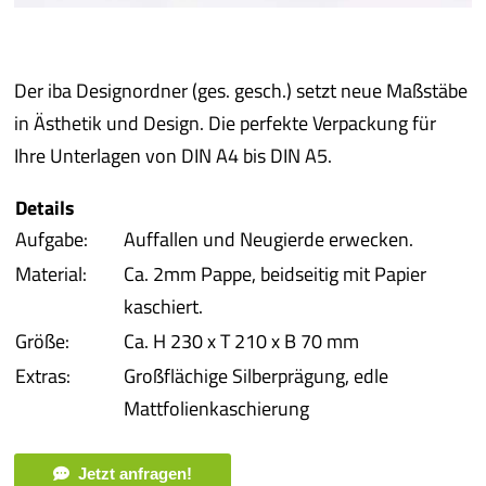
iba 
Der iba Designordner (ges. gesch.) setzt neue Maßstäbe
Pro
in Ästhetik und Design. Die perfekte Verpackung für
Ihre Unterlagen von DIN A4 bis DIN A5.
Pro
Details
Qual
Aufgabe:
Auffallen und Neugierde erwecken.
Material:
Ca. 2mm Pappe, beidseitig mit Papier
Serv
kaschiert.
Größe:
Ca. H 230 x T 210 x B 70 mm
meh
Extras:
Großflächige Silberprägung, edle
Mattfolienkaschierung
Jetzt anfragen!