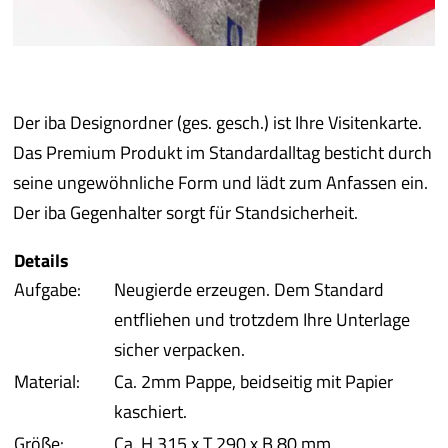
iba 
Pro
Der iba Designordner (ges. gesch.) ist Ihre Visitenkarte.
Pro
Das Premium Produkt im Standardalltag besticht durch
seine ungewöhnliche Form und lädt zum Anfassen ein.
Qual
Der iba Gegenhalter sorgt für Standsicherheit.
Details
Serv
Aufgabe:
Neugierde erzeugen. Dem Standard
entfliehen und trotzdem Ihre Unterlage
meh
sicher verpacken.
Material:
Ca. 2mm Pappe, beidseitig mit Papier
kaschiert.
Größe:
Ca. H 315 x T 290 x B 80 mm