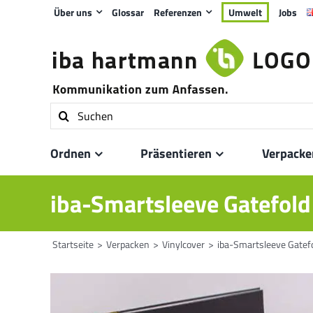
Zum
Über uns
Glossar
Referenzen
Umwelt
Jobs
Inhalt
springen
Suche
nach:
Ordnen
Präsentieren
Verpacke
iba-Smartsleeve Gatefold
Startseite
Verpacken
Vinylcover
iba-Smartsleeve Gatefo