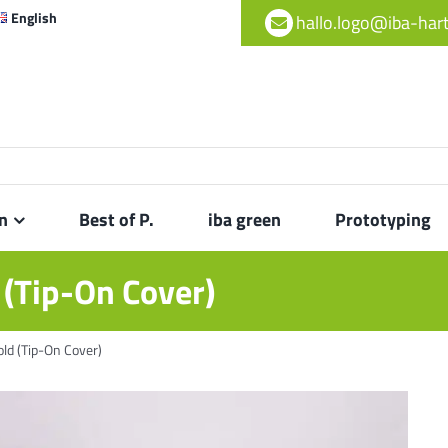
English
hallo.logo@iba-ha
n
Best of P.
iba green
Prototyping
 (Tip-On Cover)
ld (Tip-On Cover)