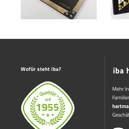
Wofür steht iba?
Mehr I
Famili
hartma
Geschäf