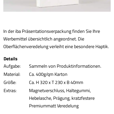
iba 
Pro
In der iba Präsentationsverpackung finden Sie Ihre
Pro
Werbemittel übersichtlich angeordnet. Die
Oberflächenveredelung verleiht eine besondere Haptik.
Qual
Details
Aufgabe:
Sammeln von Produktinformationen.
Serv
Material:
Ca. 400g/qm Karton
Größe:
Ca. H 320 x T 230 x B 40mm
meh
Extras:
Magnetverschluss, Haltegummi,
Hebelasche, Prägung, kratzfestere
Premiummatt Veredelung