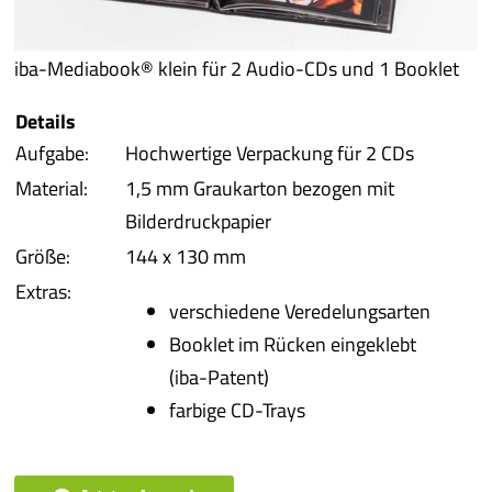
iba 
iba-Mediabook® klein für 2 Audio-CDs und 1 Booklet
Pro
Details
Aufgabe:
Hochwertige Verpackung für 2 CDs
Pro
Material:
1,5 mm Graukarton bezogen mit
Bilderdruckpapier
Qual
Größe:
144 x 130 mm
Extras:
Serv
verschiedene Veredelungsarten
Booklet im Rücken eingeklebt
meh
(iba-Patent)
farbige CD-Trays