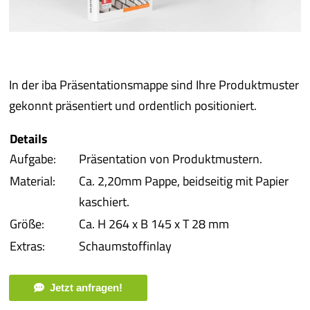
Pro
Pro
In der iba Präsentationsmappe sind Ihre Produktmuster
Qual
gekonnt präsentiert und ordentlich positioniert.
Details
Serv
Aufgabe:
Präsentation von Produktmustern.
Material:
Ca. 2,20mm Pappe, beidseitig mit Papier
meh
kaschiert.
Größe:
Ca. H 264 x B 145 x T 28 mm
Extras:
Schaumstoffinlay
Jetzt anfragen!