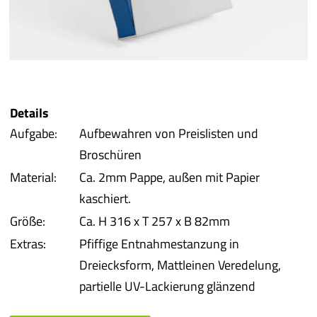
iba 
Pro
Pro
Details
Aufgabe:
Aufbewahren von Preislisten und
Qual
Broschüren
Material:
Ca. 2mm Pappe, außen mit Papier
Serv
kaschiert.
Größe:
Ca. H 316 x T 257 x B 82mm
meh
Extras:
Pfiffige Entnahmestanzung in
Dreiecksform, Mattleinen Veredelung,
partielle UV-Lackierung glänzend