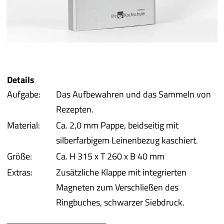
iba 
Pro
Pro
Details
Aufgabe:
Das Aufbewahren und das Sammeln von
Qual
Rezepten.
Material:
Ca. 2,0 mm Pappe, beidseitig mit
Serv
silberfarbigem Leinenbezug kaschiert.
Größe:
Ca. H 315 x T 260 x B 40 mm
meh
Extras:
Zusätzliche Klappe mit integrierten
Magneten zum Verschließen des
Ringbuches, schwarzer Siebdruck.