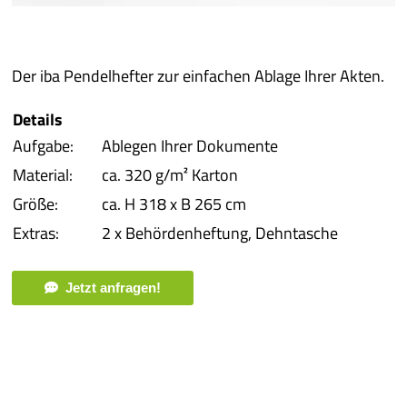
iba 
Der iba Pendelhefter zur einfachen Ablage Ihrer Akten.
Pro
Details
Pro
Aufgabe:
Ablegen Ihrer Dokumente
Material:
ca. 320 g/m² Karton
Qual
Größe:
ca. H 318 x B 265 cm
Extras:
2 x Behördenheftung, Dehntasche
Serv
Jetzt anfragen!
meh