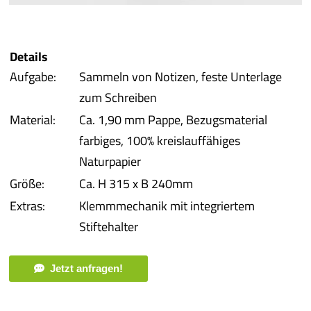
iba 
Details
Pro
Aufgabe:
Sammeln von Notizen, feste Unterlage
zum Schreiben
Pro
Material:
Ca. 1,90 mm Pappe, Bezugsmaterial
farbiges, 100% kreislauffähiges
Qual
Naturpapier
Größe:
Ca. H 315 x B 240mm
Serv
Extras:
Klemmmechanik mit integriertem
Stiftehalter
meh
Jetzt anfragen!