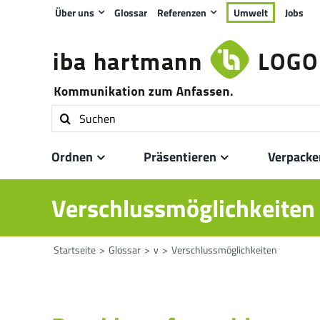
Zum
Über uns
Glossar
Referenzen
Umwelt
Jobs
Inhalt
springen
Suche
nach:
Ordnen
Präsentieren
Verpacke
Verschlussmöglichkeiten
Startseite
Glossar
v
Verschlussmöglichkeiten