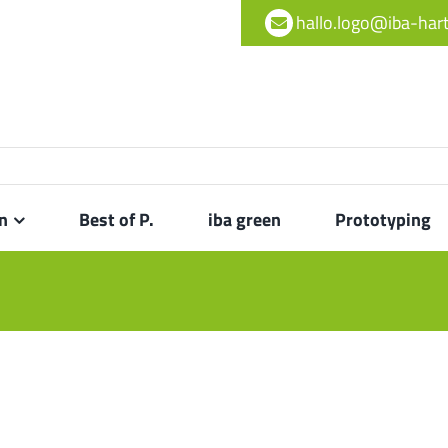
hallo.logo@iba-ha
n
Best of P.
iba green
Prototyping