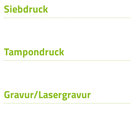
Siebdruck
Pro
Pro
Qual
Tampondruck
Serv
meh
Gravur/Lasergravur